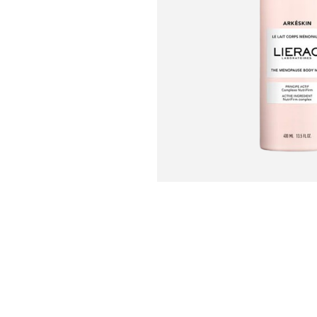
U
S
T
E
D
A
Q
U
Í