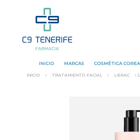
INICIO
MARCAS
COSMÉTICA CORE
›
›
›
INICIO
TRATAMIENTO FACIAL
LIERAC
S
E
E
N
C
U
E
N
T
R
A