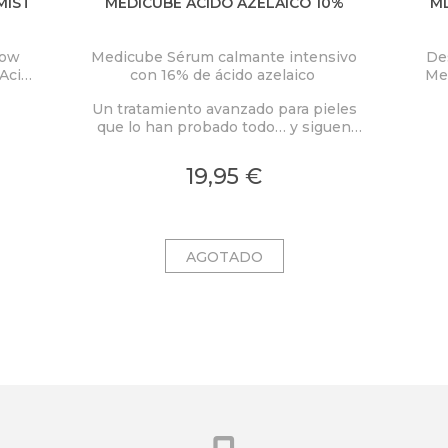
MIST
MEDICUBE ACIDO AZELAICO 10%
M
low
Medicube Sérum calmante intensivo
De
Acid
con 16% de ácido azelaico
Me
ra
200
Un tratamiento avanzado para pieles
co y
que lo han probado todo… y siguen
on
buscando alivio.
nden
19,95 €