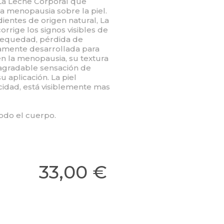
 La Leche Corporal que
 la menopausia sobre la piel.
entes de origen natural, La
rige los signos visibles de
 sequedad, pérdida de
camente desarrollada para
n la menopausia, su textura
 agradable sensación de
 aplicación. La piel
cidad, está visiblemente mas
odo el cuerpo.
33,00 €