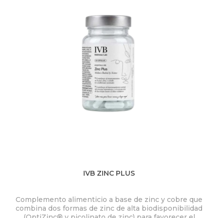
IVB ZINC PLUS
Complemento alimenticio a base de zinc y cobre que
yu
A
combina dos formas de zinc de alta biodisponibilidad
(OptiZinc® y picolinato de zinc) para favorecer el