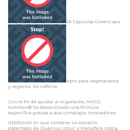
56 Cápsulas GreenCaps
Apto para vegetarianos
y veganos. Sin cafeína
Con el fin de ayudar al organismo, NHCO
Nutrition® ha desarrollado una fórmula
específica gracias a dos complejos innovadores:
INERGIUM-Kr que contiene un extracto
patentado de Quercus robur, y Mangifera indica.