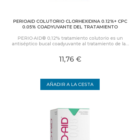
PERIOAID COLUTORIO CLORHEXIDINA 0.12%+ CPC
0.05% COADYUVANTE DEL TRATAMIENTO
PERIO·AID® 0,12% tratamiento colutorio es un
antiséptico bucal coadyuvante al tratamiento de las
enfermedades periodontales y periimplantarias a
base de Clorhexidina 0,12% (CHX) y Cloruro de
11,76 €
Cetilpiridinio 0,05% (CPC).