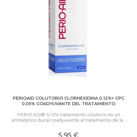
PERIOAID COLUTORIO CLORHEXIDINA 0.12%+ CPC
0.05% COADYUVANTE DEL TRATAMIENTO
PERIO·AID® 0,12% tratamiento colutorio es un
antiséptico bucal coadyuvante al tratamiento de las
enfermedades periodontales y periimplantarias a
base de Clorhexidina 0,12% (CHX) y Cloruro de
5,95 €
Cetilpiridinio 0,05% (CPC).