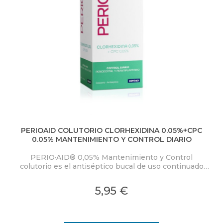
PERIOAID COLUTORIO CLORHEXIDINA 0.05%+CPC
0.05% MANTENIMIENTO Y CONTROL DIARIO
PERIO·AID® 0,05% Mantenimiento y Control
colutorio es el antiséptico bucal de uso continuado
especialmente indicado para conseguir mantener en
el tiempo el éxito del tratamiento de las
5,95 €
enfermedades periodontales y periimplantarias,
evitando posibles recaídas.