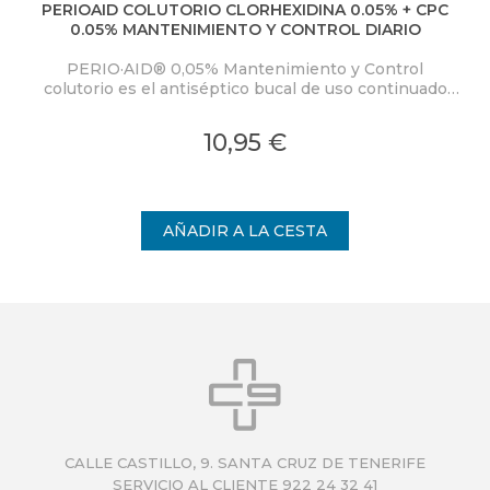
PERIOAID COLUTORIO CLORHEXIDINA 0.05% + CPC
0.05% MANTENIMIENTO Y CONTROL DIARIO
PERIO·AID® 0,05% Mantenimiento y Control
colutorio es el antiséptico bucal de uso continuado
especialmente indicado para conseguir mantener en
el tiempo el éxito del tratamiento de las
10,95 €
enfermedades periodontales y periimplantarias,
evitando posibles recaídas.
CALLE CASTILLO, 9. SANTA CRUZ DE TENERIFE
SERVICIO AL CLIENTE 922 24 32 41