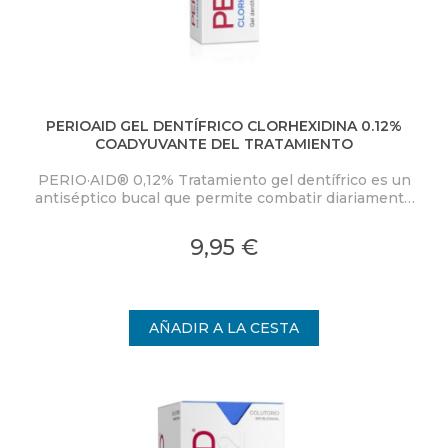
PERIOAID GEL DENTÍFRICO CLORHEXIDINA 0.12%
COADYUVANTE DEL TRATAMIENTO
PERIO·AID® 0,12% Tratamiento gel dentífrico es un
antiséptico bucal que permite combatir diariamente
contra la placa bacteriana causante de las
enfermedades periodontales y periimplantarias,
9,95 €
durante el cepillado.